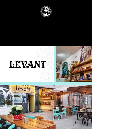
LEVAN
T®
زاوية دمشقية في لندن